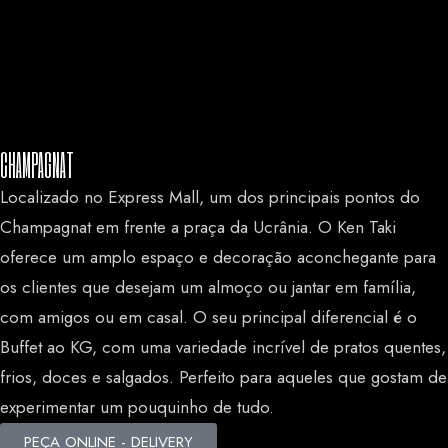
CHAMPAGNAT
Home
Cristo REI
Localizado no Express Mall, um dos principais pontos do
CHAMPAGNAT
Champagnat em frente a praça da Ucrânia. O Ken Taki
BOQUEIRÃO
oferece um amplo espaço e decoração aconchegante para
ÁGUA VERDE
os clientes que desejam um almoço ou jantar em família,
com amigos ou em casal. O seu principal diferencial é o
Buffet ao KG, com uma variedade incrível de pratos quentes,
frios, doces e salgados. Perfeito para aqueles que gostam de
experimentar um pouquinho de tudo.
PEÇA ONLINE - DELIVERY