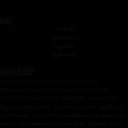
DELIVERY
Cristo Rei
Champagnat
Boqueirão
Home
Água Verde
Cristo REI
CHAMPAGNAT
O MELHOR DA CIDADE
BOQUEIRÃO
No Ken Taki, acreditamos em criar experiências
ÁGUA VERDE
gastronômicas únicas que vão além do sabor. Nossa
culinária combina a precisão da tradição japonesa com
toques contemporâneos, resultando em pratos equilibrados
e sofisticados. Cada detalhe é cuidadosamente pensado, da
seleção dos ingredientes à apresentação, refletindo nosso