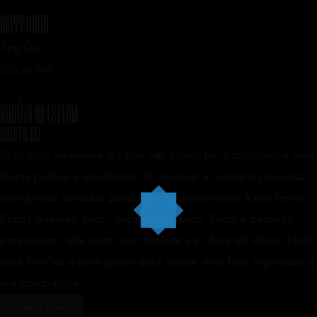
HAPPY HOUR
Seg-Qui
18h as 19h
RODÍZIO NA ESTEIRA
CRISTO REI
O rodízio na esteira do Ken Taki Cristo Rei proporciona uma
forma prática e envolvente de apreciar a culinária japonesa,
com pratos variados passando constantemente à sua frente.
Pratos quentes, frios, doces e salgados. Tudo é pensado
para tornar cada visita leve, dinâmica e cheia de sabor. Ideal
para famílias e para quem quer causar uma boa impressão a
sua companhia.
Saiba mais